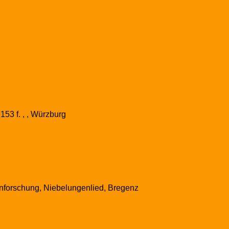
53 f. , , Würzburg
nforschung, Niebelungenlied, Bregenz