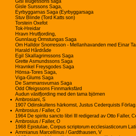
Gisl Illugessons saga
Gisle Surssons Saga,
Eyrbyggarnas Saga (Eyrbyggarsaga
Stuv Blinde (Tord Katts son)
Torstein Oxefot
Tok-Hreidar
Hravn Hrutfjording,
Gunnlaug Ormstungas Saga
Om Halldor Snorresson - Mellanhavanden med Einar T
Harald Hårdråde
Egil Skallagrimssons Saga
Grette Asmundssons Saga
Hravnkel Freysgodes Saga
Hönsa-Tores Saga,
Viga-Glums Saga
De Sammansvurnas Saga
Odd Ofeigssons Finnmarksfärd
Audun västfjording med den tama björnen
Ambrosiani, S
1907 Odinskultens härkomst, Justus Cederquists Förlag
Ambrosius / Faller, O
1964 De spiritu sancto libri III redigerad av Otto Faller
Ambrosius / Faller, O
1968 Epistulae, Corpus scriptorum ecclesiasticorum Lati
Ammianus Marcellinus / Gardthausen, V