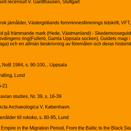
unt recensuit V. Gardthausen, Stuttgart
k järnålder, Västergötlands fornminnesförenings tidskrift, VFT, 
ld på främmande mark (Hede, Västmanland) - Skedemosseguld
dingens ring(Fullerö, Gamla Uppsala socken), Guldets magi i s
aga) och en allmän beskrivning av föremålen och deras histori
NoB 1984, s. 90-100, , Uppsala
ndling, Lund
5-21
an studies, Nr. 39, s. 16-39
 Acta Archaeologica V, København.
nålder till rokoko, s. 80-95, Lund
pire in the Migration Period, From the Baltic to the Black S