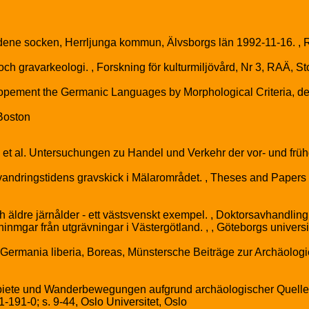
ene socken, Herrljunga kommun, Älvsborgs län 1992-11-16. , 
h gravarkeologi. , Forskning för kulturmiljövård, Nr 3, RAÄ, S
elopement the Germanic Languages by Morphological Criteria, 
 Boston
t al. Untersuchungen zu Handel und Verkehr der vor- und frühge
lkvandringstidens gravskick i Mälarområdet. , Theses and Paper
äldre järnålder - ett västsvenskt exempel. , Doktorsavhandling
ninmgar från utgrävningar i Västergötland. , , Göteborgs univers
Germania liberia, Boreas, Münstersche Beiträge zur Archäologie
ebiete und Wanderbewegungen aufgrund archäologischer Quellen
-191-0; s. 9-44, Oslo Universitet, Oslo