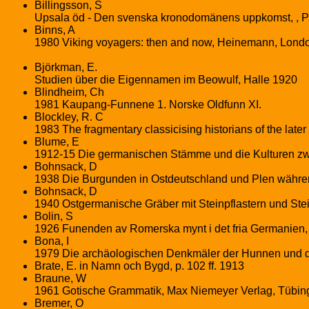
Billingsson, S
Upsala öd - Den svenska kronodomänens uppkomst, , Pri
Binns, A
1980 Viking voyagers: then and now, Heinemann, Lond
Björkman, E.
Studien über die Eigennamen im Beowulf, Halle 1920
Blindheim, Ch
1981 Kaupang-Funnene 1. Norske Oldfunn XI.
Blockley, R. C
1983 The fragmentary classicising historians of the la
Blume, E
1912-15 Die germanischen Stämme und die Kulturen zwisc
Bohnsack, D
1938 Die Burgunden in Ostdeutschland und Plen während
Bohnsack, D
1940 Ostgermanische Gräber mit Steinpflastern und Stein
Bolin, S
1926 Funenden av Romerska mynt i det fria Germanien, 
Bona, I
1979 Die archäologischen Denkmäler der Hunnen und de
Brate, E. in Namn och Bygd, p. 102 ff. 1913
Braune, W
1961 Gotische Grammatik, Max Niemeyer Verlag, Tübin
Bremer, O