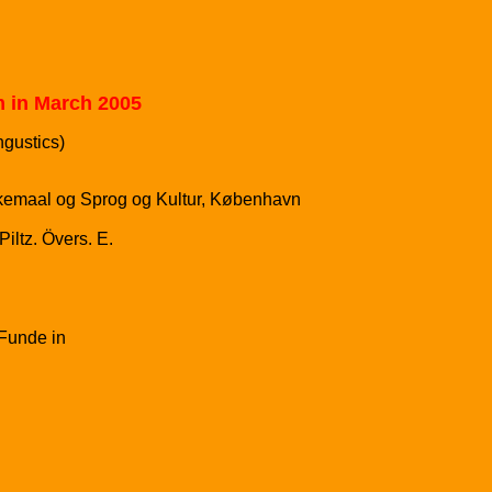
 in March 2005
ngustics)
lkemaal og Sprog og Kultur, København
iltz. Övers. E.
 Funde in