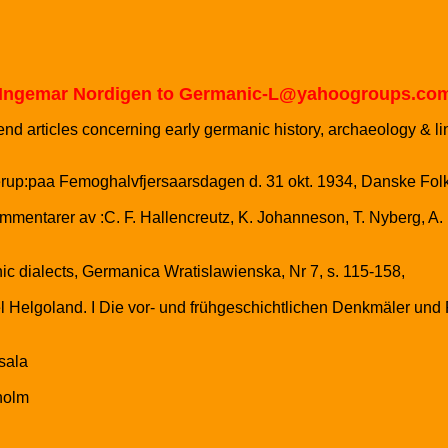
y Ingemar Nordigen to Germanic-L@yahoogroups.com
nd articles concerning early germanic history, archaeology & li
erup:paa Femoghalvfjersaarsdagen d. 31 okt. 1934, Danske Fo
mentarer av :C. F. Hallencreutz, K. Johanneson, T. Nyberg, A. P
c dialects, Germanica Wratislawienska, Nr 7, s. 115-158,
 Helgoland. I Die vor- und frühgeschichtlichen Denkmäler und
sala
holm