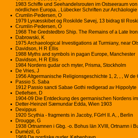
1983 Schiffe und Seehandelsrouten im Ostseeraum von 
nördlichen Europa. , Lübecker Schriften zur Archäologie
Crumlin-Pedersen, O
1979 Lynæsskibet og Roskilde Søvej, 13 bidrag til Rosk
Crumlin-Pedersen, O
1968 The Gredstedbro Ship. The Remains of a Late Iron
Dabrowski, K
1975 Archaeological Investigations at Turmiany, near Ol
Davidson, H R Ellis
1988 Myths and symbols in pagan Europe, Manchester
Davidson, H R Ellis
1984 Nordens gudar och myter, Prisma, Stockholm
De Vries, J
1956 Altgermanische Religionsgeschichte 1, 2, , , W de G
Passio S. Saba
1912 Passio sancti Sabae Gothi redigerad av Hippolyte 
Detlefsen, D
1904-09 Die Entdeckung des germanischen Nordens im Al
Detter-Heinzel Sæmundar Edda, Wien 1903
Dexippus
1920 Scythia - fragments in Jacoby, FGrH II. A, , Berlin
Drougge, G
1938 Ortnamnen i Gbg. -o. Bohus län XVIII, Ortnamn i B
Dumézil, G
1969 De nordiske guder, København