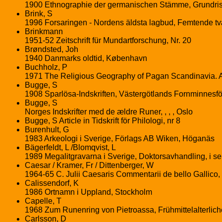
1900 Ethnographie der germanischen Stämme, Grundriss 
Brink, S
1996 Forsaringen - Nordens äldsta lagbud, Femtende tvæ
Brinkmann
1951-52 Zeitschrift für Mundartforschung, Nr. 20
Brøndsted, Joh
1940 Danmarks oldtid, København
Buchholz, P
1971 The Religious Geography of Pagan Scandinavia. A 
Bugge, S
1908 Sparlösa-Indskriften, Västergötlands Fornminnesför
Bugge, S
Norges Indskrifter med de ældre Runer, , , , Oslo
Bugge, S Article in Tidskrift för Philologi, nr 8
Burenhult, G
1983 Arkeologi i Sverige, Förlags AB Wiken, Höganäs
Bägerfeldt, L /Blomqvist, L
1989 Megalitgravarna i Sverige, Doktorsavhandling, i se
Caesar / Kramer, Fr / Dittenberger, W
1964-65 C. Julii Caesaris Commentarii de bello Gallico, 
Calissendorf, K
1986 Ortnamn i Uppland, Stockholm
Capelle, T
1968 Zum Runenring von Pietroassa, Frühmittelalterliche
Carlsson, D