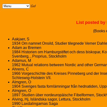
Go!
List posted b
(Books e
Aakjaer, S
1934 Om namnet Onsild, Studier tilegnede Verner Dahl
Adam av Bremen
1984 Historien om Hamburgstiftet och dess biskopar, Kom
Svenberg, , Proprius, Stockholm
Adamus, M
1962 Mutual relations between Nordic and other Germani
Ahrens, C
1966 Vorgeschichte des Kreises Pinneberg und der Insel
Schleswig-Holstein VII.
Almgren, O
1904 Sveriges fasta fornlämningar från hednatiden, Upp
Almgren, O
1897 Studien über nordeuropäische Fibelformen, Stock
Alving, Hj, Isländska sagor, Lettura, Stockholm
1990 Laxdalingarnas Saga