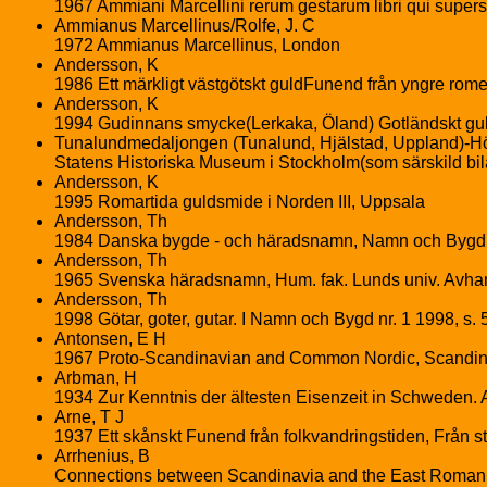
1967 Ammiani Marcellini rerum gestarum libri qui supers
Ammianus Marcellinus/Rolfe, J. C
1972 Ammianus Marcellinus, London
Andersson, K
1986 Ett märkligt västgötskt guldFunend från yngre romers
Andersson, K
1994 Gudinnans smycke(Lerkaka, Öland) Gotländskt gu
Tunalundmedaljongen (Tunalund, Hjälstad, Uppland)-Höv
Statens Historiska Museum i Stockholm(som särskild bil
Andersson, K
1995 Romartida guldsmide i Norden III, Uppsala
Andersson, Th
1984 Danska bygde - och häradsnamn, Namn och Bygd, 
Andersson, Th
1965 Svenska häradsnamn, Hum. fak. Lunds univ. Avha
Andersson, Th
1998 Götar, goter, gutar. I Namn och Bygd nr. 1 1998, s. 
Antonsen, E H
1967 Proto-Scandinavian and Common Nordic, Scandinavi
Arbman, H
1934 Zur Kenntnis der ältesten Eisenzeit in Schweden.
Arne, T J
1937 Ett skånskt Funend från folkvandringstiden, Från ste
Arrhenius, B
Connections between Scandinavia and the East Roman Em