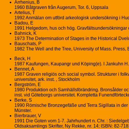
Arrhenius, B
1960 Båtgraven från Augerum, Tor. 6, Uppsala
Artelius, T
1992 Anmälan om utförd arkeologisk undersökning i Hud
Badou, E
1991 Helgedom, hus och hög. Gravfältsundersökningar oc
Bahnick, K
1973 The Determination of Stages in the Historical Dv
Bauschats, P
1982 The Well and the Tree, University of Mass. Press,
Beck, H
1987 Kaufungen, Kaupangr und Köping(e). I Jankuhn H. e
Bennet, A
1987 Graven religiös och social symbol. Strukturer i fo
universitet, ark. inst. , Stockholm
Bergström, E
1980 Produktion och Samhällsförändring. Bronsålder och 
inst. vid Göteborgs universitet. Kompletta Funendförteck
Berke, S
1990 Römische Bronzegefäße und Terra Sigillata in der 
Münster.
Bierbrauer, V
1991 Die Goten vom 1-7. Jahrhundert n. Chr. : Siedelg
Oldsaksamlings Skrifter, Ny Rekke, nr. 14; ISBN: 82-7181