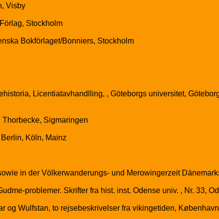
n, Visby
 Förlag, Stockholm
venska Bokförlaget/Bonniers, Stockholm
ehistoria, Licentiatavhandlling, , Göteborgs universitet, Göteb
n Thorbecke, Sigmaringen
Berlin, Köln, Mainz
owie in der Völkerwanderungs- und Merowingerzeit Dänemarks. , 
me-problemer. Skrifter fra hist. inst. Odense univ. , Nr. 33, Ode
tar og Wulfstan, to rejsebeskrivelser fra vikingetiden, København