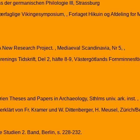
der germanischen Philologie III, Strassburg
rfaglige Vikingesymposium, , Forlaget Hikuin og Afdeling for M
New Research Project. , Mediaeval Scandinavia, Nr 5, ,
enings Tidskrift, Del 2, häfte 8-9, Västergötlands Fornminnesfö
rien Theses and Papers in Archaeology, Sthlms univ. ark. inst. 
erklärt von Fr. Kramer und W. Dittenberger, H. Meusel, Zürich/Be
 Studien 2. Band, Berlin, s. 228-232.