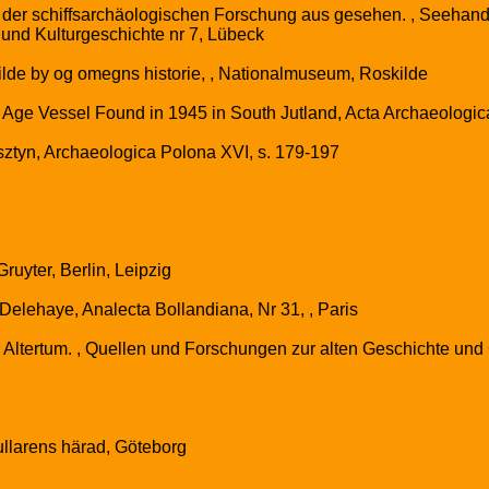
der schiffsarchäologischen Forschung aus gesehen. , Seehand
 und Kulturgeschichte nr 7, Lübeck
ilde by og omegns historie, , Nationalmuseum, Roskilde
 Age Vessel Found in 1945 in South Jutland, Acta Archaeologic
sztyn, Archaeologica Polona XVI, s. 179-197
ruyter, Berlin, Leipzig
Delehaye, Analecta Bollandiana, Nr 31, , Paris
tertum. , Quellen und Forschungen zur alten Geschichte und G
ullarens härad, Göteborg