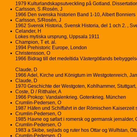
1979 Kulturlandskapsutveckling på Gotland. Dissertatio
Carlsson, S /Rosén, J
1966 Den svenska historien Band 1-10, Albert Bonniers
Carlsson, S/Rosén, J
1962 Svensk Historia, Svensk Historia, del 1 och 2. , S
Celander, H
Lokes mytiska ursprung, Uppsala 1911
Champion, T et. al.
1994 Prehistoric Europe, London
Christensson, O
1966 Bidrag till det medeltida Västergötlands bebyggels
Claude, D
1966 Adel, Kirche und Königtum im Westgotenreich, Ja
Claude, D
1970 Geschichte der Westgoten, Kohlhammer, Stuttgart, 
Coste, D / Ritthaler, A
1966 Prokop: Vandalenkrieg. Gotenkrieg. München
Crumlin-Pedersen, O
1987 Häfen und Schiffahrt in der Römischen Kaiserzeit s
Crumlin-Pedersen, O
1985 Havne og søfart i romersk og germansk jernalder, Gud
Crumlin-Pedersen, O
1983 a Skibe, sejlads og ruter hos Ottar og Wulfstan, Ot
Crumlin-Pedersen, O